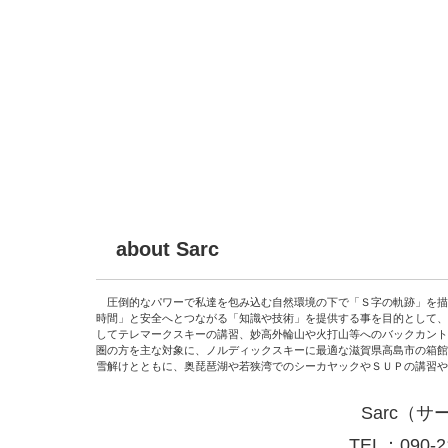
about Sarc
圧倒的なパワーで私達を包み込む自然環境の下で「Ｓ字の軌跡」を描
時間」と安全へとつながる「知識や技術」を提供する事を
目的として、
してテレマークスキーの講習、妙高外輪山や火打山等へのバックカント
圏の方を主な対象に、
ノルディックスキーに最適な
滋賀県高島市の箱館
雪解けとともに、奥琵琶湖や若狭湾でのシーカヤックやＳＵＰの講習や
Sarc（サ
TEL：090-2