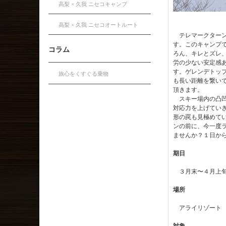
高梨 × 久我 ニセコキャンプ
高梨 × 久我 ニセコオートルート
テレマークターン
す。このキャンプ
コラム
ろん、キレとズレ
労の少ない安定感
す。ゲレンデトッ
旅心をくすぐる乗物
も長い距離を繋い
頂きます。
スキー場内の凸凹
対応力を上げてい
形の罠も見極めて
ンの前に、今一度
ませんか？１日か
期日
３月末〜４月上
場所
アライリゾート