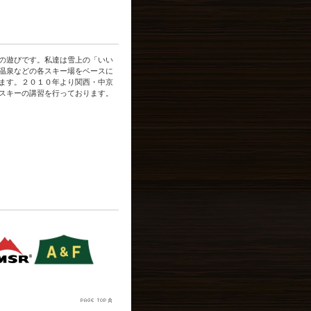
の遊びです。私達は雪上の「いい
温泉などの各スキー場
をベースに
ます。
２０１０年より
関西・中京
スキーの講習を行っております。