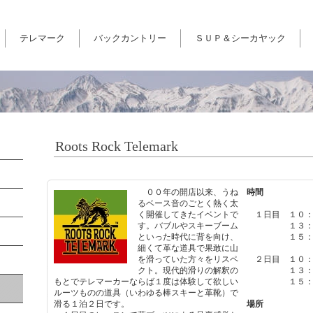
テレマーク
バックカントリー
ＳＵＰ＆シーカヤック
Roots Rock Telemark
００年の開店以来、うね
時間
るベース音のごとく熱く太
く開催してきたイベントで
１日目 １０：
す。バブルやスキーブーム
１３：３０
といった時代に背を向け、
１５：００
細くて革な道具で果敢に山
を滑っていた方々をリスペ
２日目 １０：
クト。現代的滑りの解釈の
１３：３０
もとでテレマーカーならば１度は体験して欲しい
１５：００
ルーツものの道具（いわゆる棒スキーと革靴）で
滑る１泊２日です。
場所