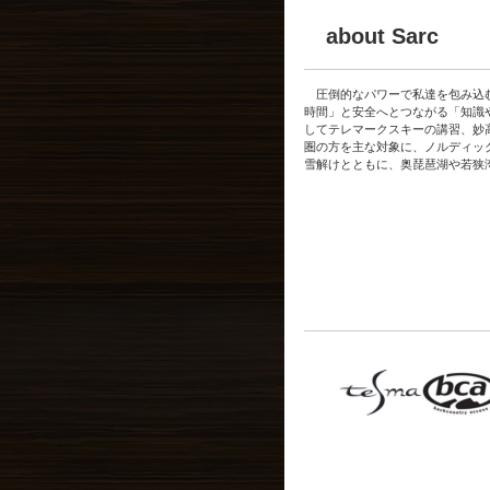
about Sarc
圧倒的なパワーで私達を包み込む
時間」と安全へとつながる「知識
してテレマークスキーの講習、妙
圏の方を主な対象に、
ノルディッ
雪解けとともに、奥琵琶湖や若狭