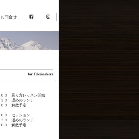
お問合せ
for Telemarkers
００ 乗り方レッスン開始
 遅めのランチ
 解散予定
００ セッション
 遅めのランチ
 解散予定