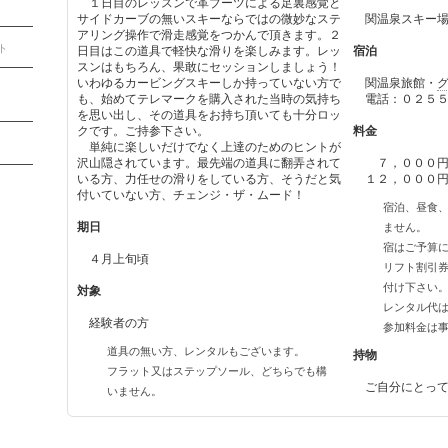
１日目のレッスンで革ブーツによる足裏感覚と
サイドカーブの無いスキーならではの微妙なステ
関温泉スキー
アリング操作で滑走感覚をつかんで頂きます。２
ト
日目はこの道具で軽快な滑りを楽しみます。レッ
宿泊
スンはもちろん、果敢にセッションしましょう！
いわゆるカービングスキーしか持っていない方で
関温泉旅館・
も、始めてテレマークを購入された当時の気持ち
電話：０２５５
を思い出し、その道具をお持ち頂いても十分ロッ
クです。ご持参下さい。
料金
単純に楽しいだけでなく上達のためのヒントが
沢山隠されています。最先端の道具に翻弄されて
７，０００円
いる方、力任せの滑りをしている方、そうだと気
１２，０００円
付いていない方、チェンジ・ザ・ムード！
宿泊、昼食
期日
ません。
宿はご予算
４月上旬頃
リフト割引
付け下さい
対象
レンタル代
経験者の方
参加料金は
道具の無い方、レンタルもございます。
持物
フラット又は
ステップソール、どちらでも構
ご自分にとって
いません。