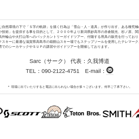
自然環境の下で「Ｓ字の軌跡」を描く行為は「雪山・人・道具」が作り出す、ある
種究極
や技術」を提供する事を
目的として、２０００年より新潟県妙高市の赤倉観光、杉ノ原、
関
高外輪山や火打山等へのバックカントリーガイドツアー、付随する用具の販売を行っており
クスキーに最適な
滋賀県高島市の箱館山スキー場でもステップソールを使用したテレマーク
湾でのシーカヤックやＳＵＰの講習やガイドツアーを開催しております。
Sarc（サーク）
代
表：久我博道
TEL：090-2122-4751 E-mail：
＊ 現場に出ていたりすると電話に出られない場合が多々ございます。何卒ご了承下さい。