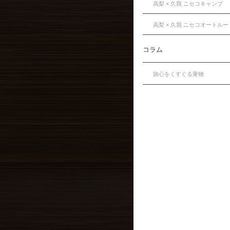
高梨 × 久我 ニセコキャンプ
高梨 × 久我 ニセコオートルー
コラム
旅心をくすぐる乗物